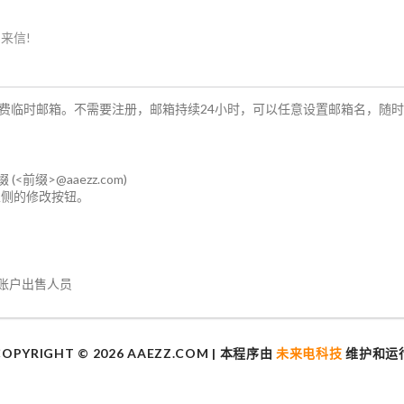
来信!
费临时邮箱。不需要注册，邮箱持续24小时，可以任意设置邮箱名，随
缀>@aaezz.com)
左侧的修改按钮。
账户出售人员
COPYRIGHT ©
2026 AAEZZ.COM | 本程序由
未来电科技
维护和运